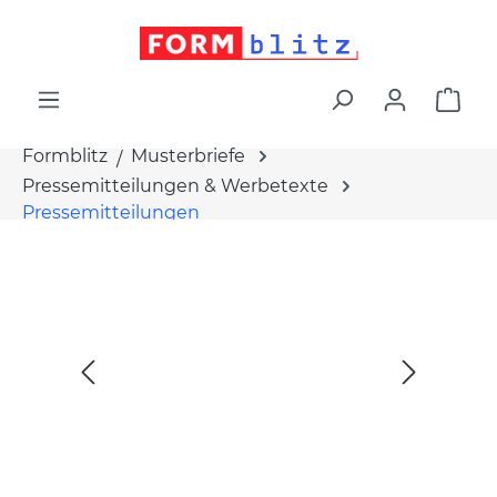
alt springen
War
Formblitz
Musterbriefe
Pressemitteilungen & Werbetexte
Pressemitteilungen
Bildergalerie überspringen