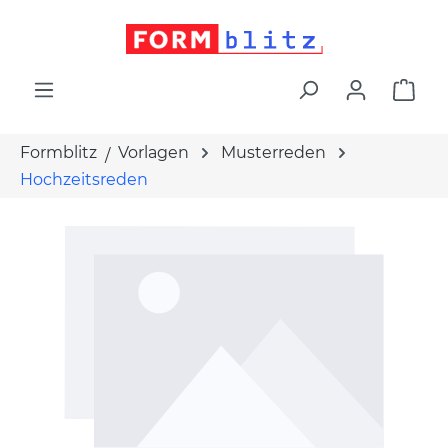
alt springen
War
Formblitz
Vorlagen
Musterreden
Hochzeitsreden
Bildergalerie überspringen