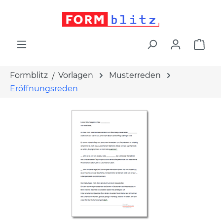
alt springen
War
Formblitz
Vorlagen
Musterreden
Eröffnungsreden
Bildergalerie überspringen