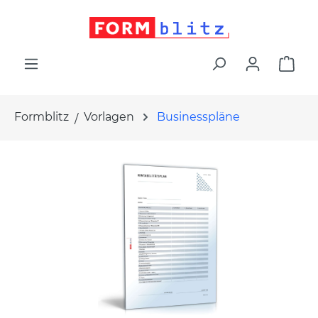
alt springen
War
Formblitz
Vorlagen
Businesspläne
Bildergalerie überspringen