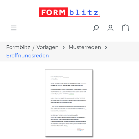
alt springen
War
Formblitz
Vorlagen
Musterreden
Eröffnungsreden
Bildergalerie überspringen