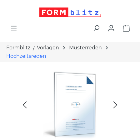
alt springen
War
Formblitz
Vorlagen
Musterreden
Hochzeitsreden
Bildergalerie überspringen