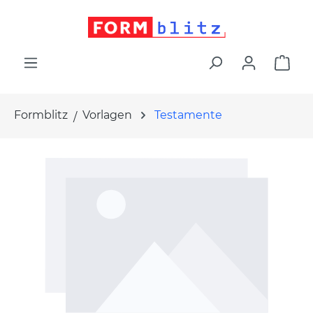
alt springen
War
Formblitz
Vorlagen
Testamente
Bildergalerie überspringen