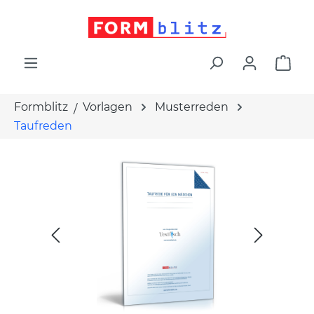
alt springen
War
Formblitz
Vorlagen
Musterreden
Taufreden
Bildergalerie überspringen