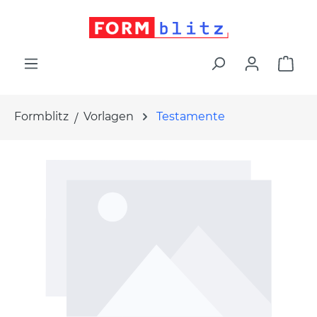
alt springen
War
Formblitz
Vorlagen
Testamente
Bildergalerie überspringen