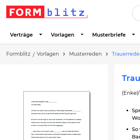
springen
Zur Hauptnavigation springen
Verträge
Vorlagen
Musterbriefe
Formblitz
Vorlagen
Musterreden
Trauerrede
Bildergalerie überspringen
Trau
(Enkel/
Spr
Wor
So 
Ba