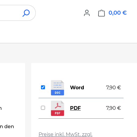
0,00 €
War
Word
7,90 €
n
PDF
7,90 €
in den
auswählen
Preise inkl. MwSt. zzgl.