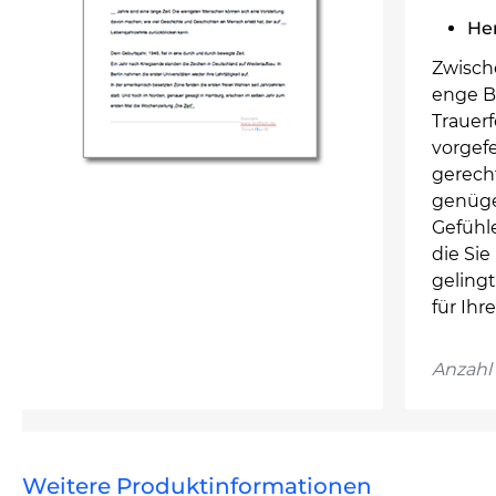
He
Zwisch
enge Bi
Trauer
vorgef
gerecht
genüge
Gefühle
die Sie
geling
für Ihr
Anzahl 
Weitere Produktinformationen