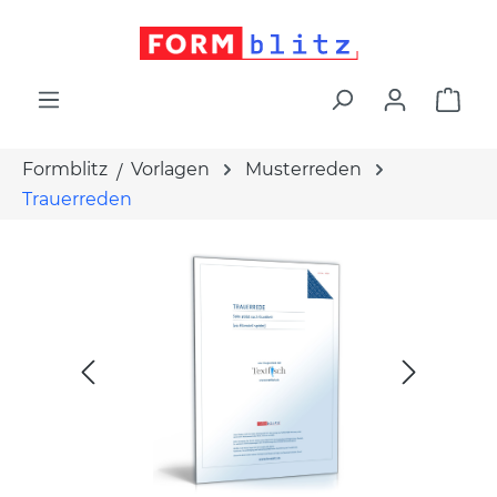
alt springen
War
Formblitz
Vorlagen
Musterreden
Trauerreden
Bildergalerie überspringen