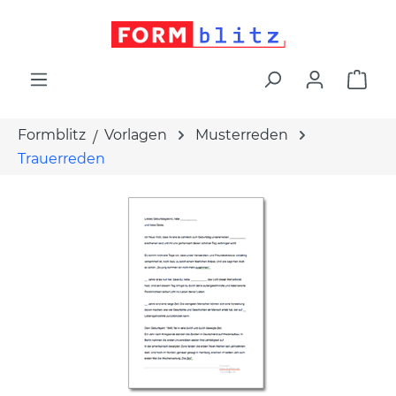
alt springen
War
Formblitz
Vorlagen
Musterreden
Trauerreden
Bildergalerie überspringen