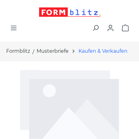
alt springen
War
Formblitz
Musterbriefe
Kaufen & Verkaufen
Bildergalerie überspringen