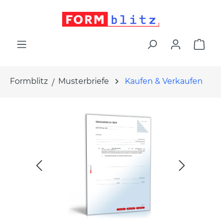
alt springen
War
Formblitz
Musterbriefe
Kaufen & Verkaufen
Bildergalerie überspringen