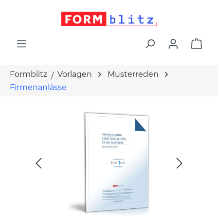
alt springen
War
Formblitz
Vorlagen
Musterreden
Firmenanlässe
Bildergalerie überspringen