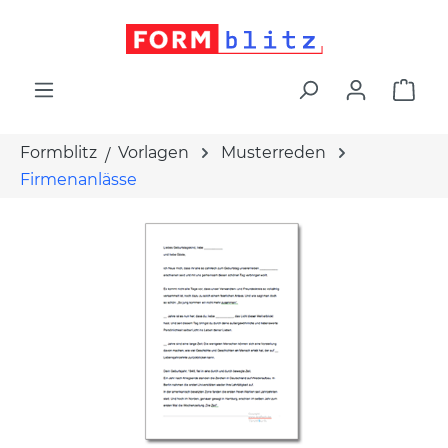
alt springen
War
Formblitz
Vorlagen
Musterreden
Firmenanlässe
Bildergalerie überspringen