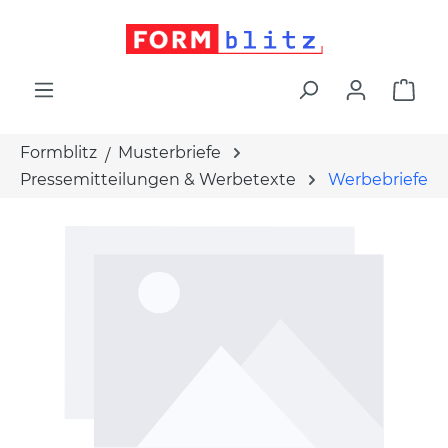
alt springen
War
Formblitz
Musterbriefe
Pressemitteilungen & Werbetexte
Werbebriefe
Bildergalerie überspringen