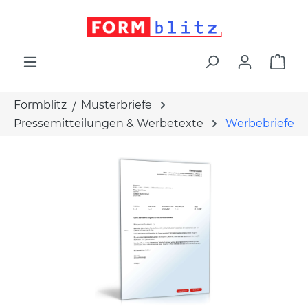
alt springen
War
Formblitz
Musterbriefe
Pressemitteilungen & Werbetexte
Werbebriefe
Bildergalerie überspringen