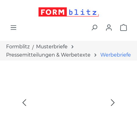
alt springen
War
Formblitz
Musterbriefe
Pressemitteilungen & Werbetexte
Werbebriefe
Bildergalerie überspringen