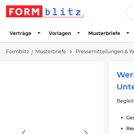
springen
Zur Hauptnavigation springen
Verträge
Vorlagen
Musterbriefe
Formblitz
Musterbriefe
Pressemitteilungen & 
Bildergalerie überspringen
Werb
Unt
Begleit
Ges
Re