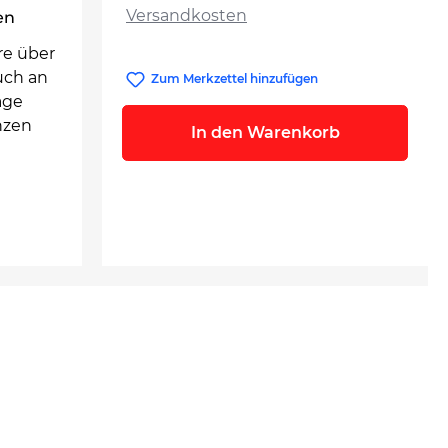
Versandkosten
en
re über
uch an
Zum Merkzettel hinzufügen
age
nzen
In den Warenkorb