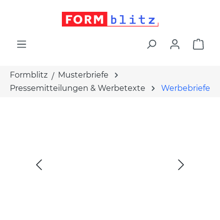
alt springen
War
Formblitz
Musterbriefe
Pressemitteilungen & Werbetexte
Werbebriefe
Bildergalerie überspringen