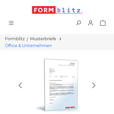
alt springen
War
Formblitz
Musterbriefe
Office & Unternehmen
Bildergalerie überspringen