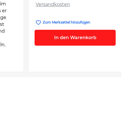
 im
Versandkosten
 er
age
Zum Merkzettel hinzufügen
st
nd
In den Warenkorb
ln.