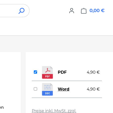
0,00 €
War
PDF
4,90 €
Word
4,90 €
auswählen
en
Preise inkl. MwSt. zzgl.