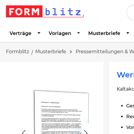
springen
Zur Hauptnavigation springen
Verträge
Vorlagen
Musterbriefe
Formblitz
Musterbriefe
Pressemitteilungen & 
Bildergalerie überspringen
Werb
Kaltak
Ges
Re
Vo