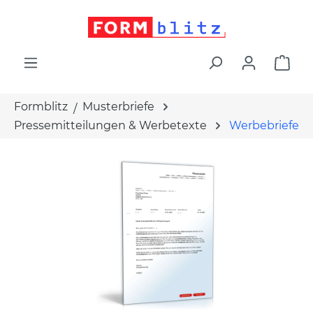
alt springen
War
Formblitz
Musterbriefe
Pressemitteilungen & Werbetexte
Werbebriefe
Bildergalerie überspringen