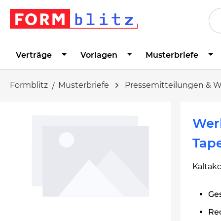
springen
Zur Hauptnavigation springen
Verträge
Vorlagen
Musterbriefe
Formblitz
Musterbriefe
Pressemitteilungen & 
Bildergalerie überspringen
Werb
Tape
Kaltak
Ges
Re