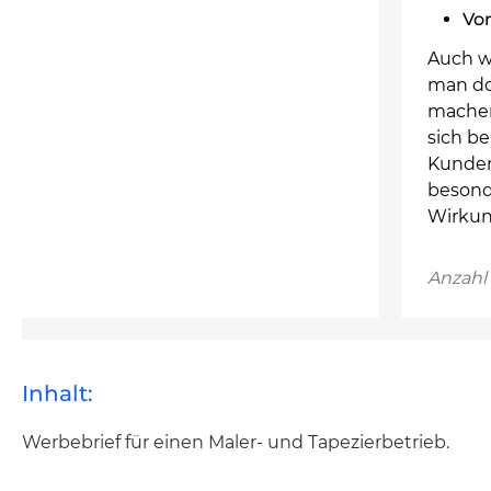
Vo
Auch w
man do
machen
sich be
Kunden
besond
Wirkun
Anzahl 
Inhalt:
Werbebrief für einen Maler- und Tapezierbetrieb.