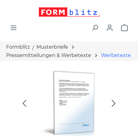
alt springen
War
Formblitz
Musterbriefe
Pressemitteilungen & Werbetexte
Werbetexte
Bildergalerie überspringen