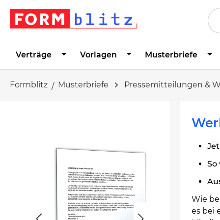
springen
Zur Hauptnavigation springen
Verträge
Vorlagen
Musterbriefe
Formblitz
Musterbriefe
Pressemitteilungen & 
Bildergalerie überspringen
Werb
Jet
So 
Au
Wie be
es bei