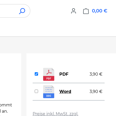
0,00 €
War
PDF
3,90 €
Word
3,90 €
 kommt
auswählen
 an.
Preise inkl. MwSt. zzgl.