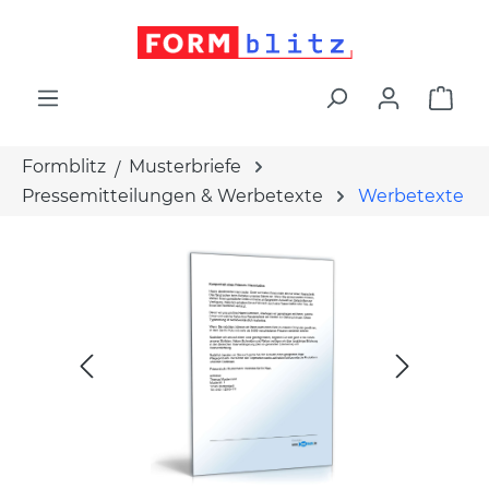
alt springen
War
Formblitz
Musterbriefe
Pressemitteilungen & Werbetexte
Werbetexte
Bildergalerie überspringen