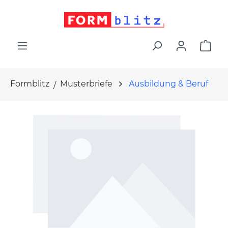
alt springen
War
Formblitz
Musterbriefe
Ausbildung & Beruf
Bildergalerie überspringen