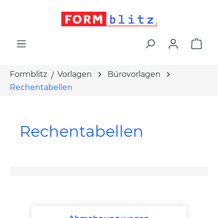
alt springen
War
Formblitz
Vorlagen
Bürovorlagen
Rechentabellen
Rechentabellen
Produktgalerie überspringen