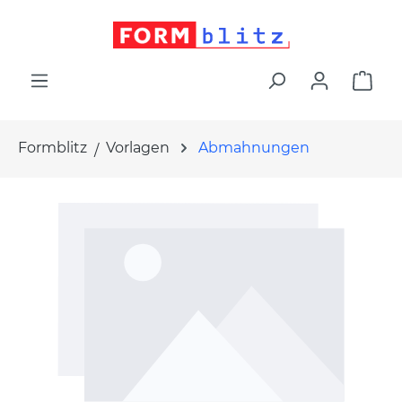
alt springen
War
Formblitz
Vorlagen
Abmahnungen
Bildergalerie überspringen