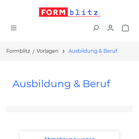
alt springen
War
Formblitz
Vorlagen
Ausbildung & Beruf
Ausbildung & Beruf
Produktgalerie überspringen