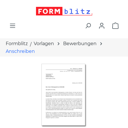
alt springen
War
Formblitz
Vorlagen
Bewerbungen
Anschreiben
Bildergalerie überspringen