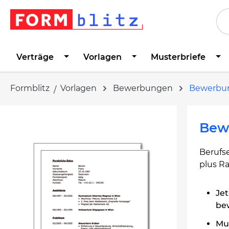
springen
Zur Hauptnavigation springen
Verträge
Vorlagen
Musterbriefe
Formblitz
Vorlagen
Bewerbungen
Bewerbu
Bildergalerie überspringen
Bew
Berufs
plus R
Jet
be
Mus