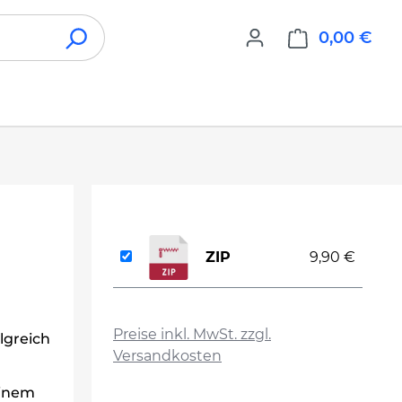
0,00 €
War
ZIP
9,90 €
auswählen
Preise inkl. MwSt. zzgl.
lgreich
Versandkosten
einem