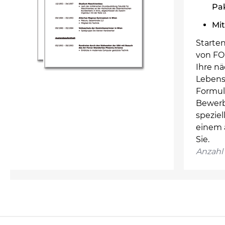
Pa
Mit
Starte
von FO
Ihre n
Lebensl
Formul
Bewerb
spezie
einem 
Sie.
Anzahl 