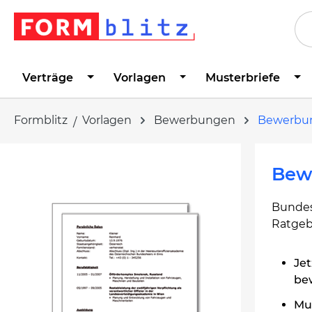
springen
Zur Hauptnavigation springen
Verträge
Vorlagen
Musterbriefe
Formblitz
Vorlagen
Bewerbungen
Bewerbu
Bildergalerie überspringen
Bew
Bundes
Ratgeb
Jet
be
Mus