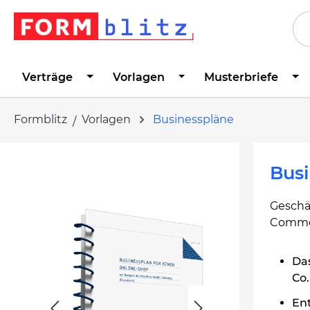
springen
Zur Hauptnavigation springen
Verträge
Vorlagen
Musterbriefe
Formblitz
Vorlagen
Businesspläne
Bildergalerie überspringen
Busi
Geschäf
Comme
Da
Co
Ent