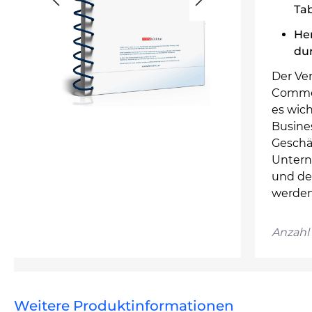
Tab
Her
du
Der Ve
Commer
es wich
Busines
Geschäf
Untern
und de
werden
Anzahl 
Weitere Produktinformationen