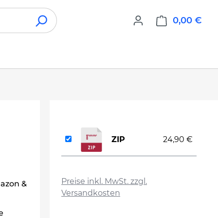
0,00 €
War
ZIP
24,90 €
auswählen
Preise inkl. MwSt. zzgl.
mazon &
Versandkosten
e