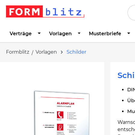
springen
Zur Hauptnavigation springen
Verträge
Vorlagen
Musterbriefe
Formblitz
Vorlagen
Schilder
Bildergalerie überspringen
Schi
DI
Üb
Mus
Warnsc
entsch