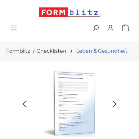
alt springen
War
Formblitz
Checklisten
Leben & Gesundheit
Bildergalerie überspringen