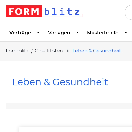
springen
Zur Hauptnavigation springen
Verträge
Vorlagen
Musterbriefe
Formblitz
Checklisten
Leben & Gesundheit
Leben & Gesundheit
Produktgalerie überspringen