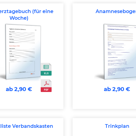
rztagebuch (für eine
Anamneseboge
Woche)
ab 2,90 €
ab 2,90 €
liste Verbandskasten
Trinkplan