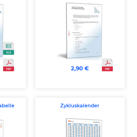
2,90 €
abelle
Zykluskalender