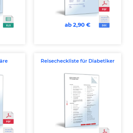
ab 2,90 €
näre
Reisecheckliste für Diabetiker