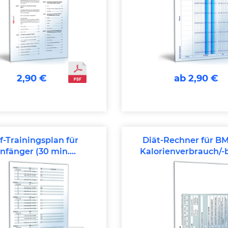
2,90 €
ab 2,90 €
f-Trainingsplan für
Diät-Rechner für BM
nfänger (30 min.
Kalorienverbrauch/-
durchjoggen)