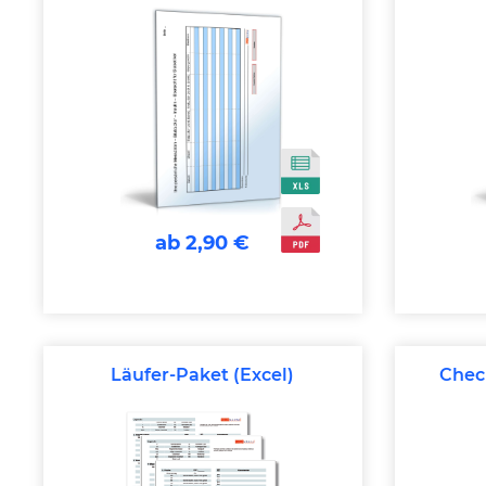
ab 2,90 €
Läufer-Paket (Excel)
Chec