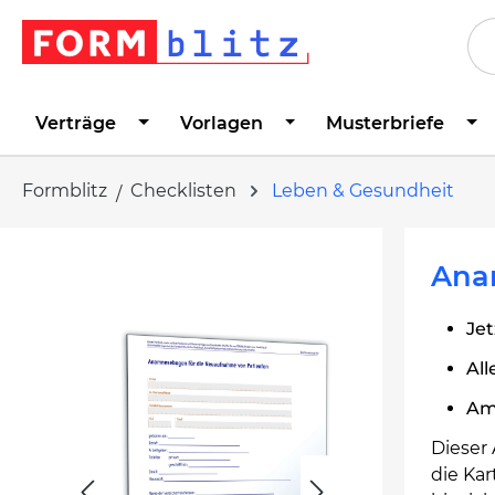
springen
Zur Hauptnavigation springen
Verträge
Vorlagen
Musterbriefe
Formblitz
Checklisten
Leben & Gesundheit
Bildergalerie überspringen
Ana
Jet
Al
Am
Dieser
die Kar