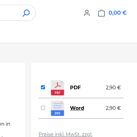
0,00 €
War
PDF
2,90 €
Word
2,90 €
n in
auswählen
Preise inkl. MwSt. zzgl.