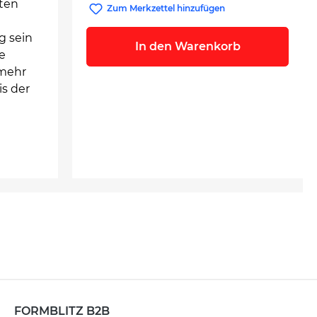
sten
Zum Merkzettel hinzufügen
g sein
In den Warenkorb
e
 mehr
is der
FORMBLITZ B2B