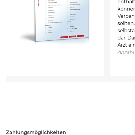
enthalt
können.
Verban
sollten
selbst
dar. Da
Arzt ein
Anzahl 
Zahlungsmöglichkeiten