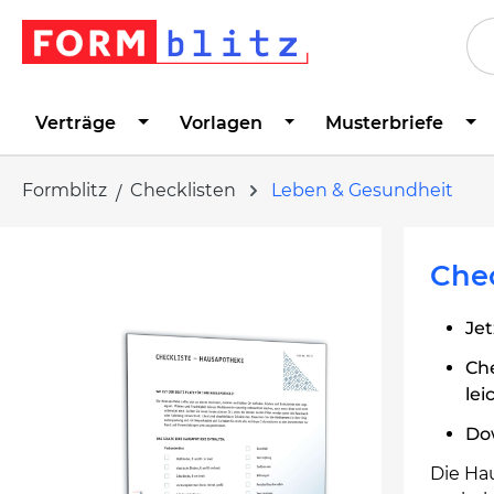
springen
Zur Hauptnavigation springen
Verträge
Vorlagen
Musterbriefe
Formblitz
Checklisten
Leben & Gesundheit
Bildergalerie überspringen
Che
Jet
Che
le
Do
Die Ha