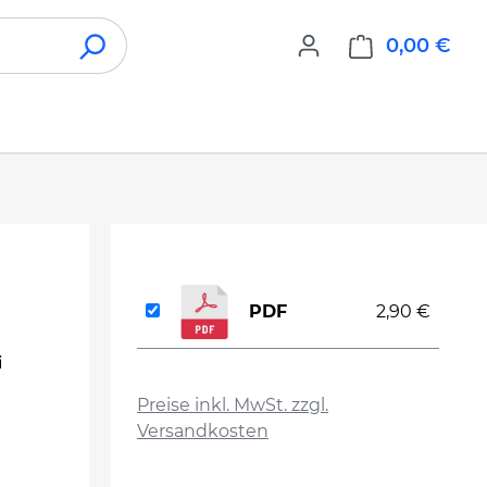
0,00 €
War
PDF
2,90 €
i
auswählen
Preise inkl. MwSt. zzgl.
Versandkosten