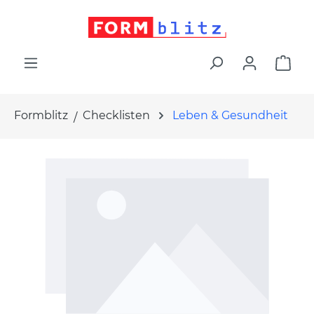
alt springen
War
Formblitz
Checklisten
Leben & Gesundheit
Bildergalerie überspringen