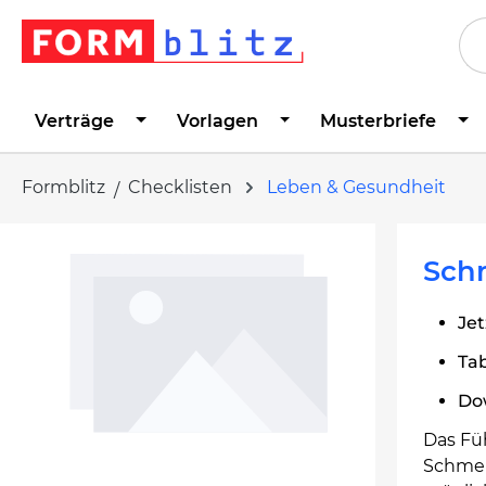
springen
Zur Hauptnavigation springen
Verträge
Vorlagen
Musterbriefe
Formblitz
Checklisten
Leben & Gesundheit
Bildergalerie überspringen
Sch
Jet
Ta
Dow
Das Fü
Schmer