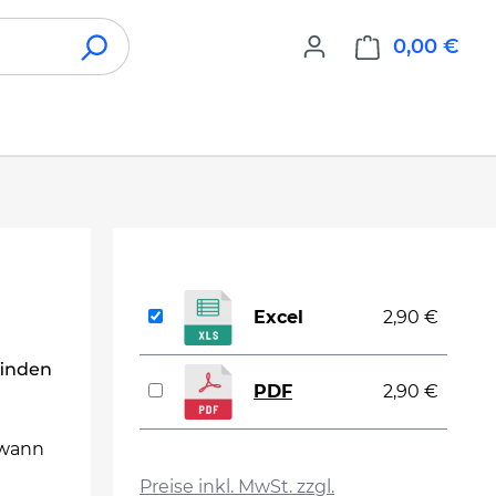
0,00 €
War
Excel
2,90 €
finden
PDF
2,90 €
 wann
auswählen
Preise inkl. MwSt. zzgl.