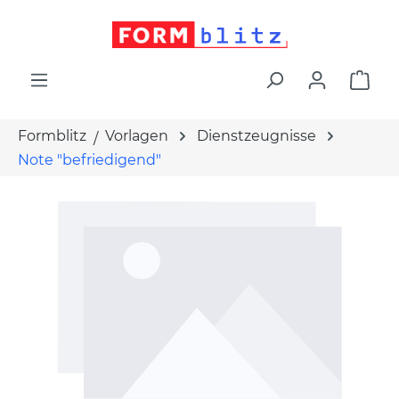
alt springen
War
Formblitz
Vorlagen
Dienstzeugnisse
Note "befriedigend"
Bildergalerie überspringen