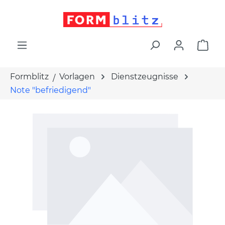
alt springen
War
Formblitz
Vorlagen
Dienstzeugnisse
Note "befriedigend"
Bildergalerie überspringen