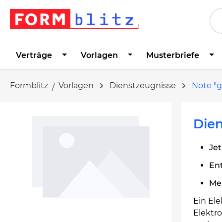
springen
Zur Hauptnavigation springen
Verträge
Vorlagen
Musterbriefe
Formblitz
Vorlagen
Dienstzeugnisse
Note "g
Bildergalerie überspringen
Dien
Jet
Ent
Me
Ein Ele
Elektro