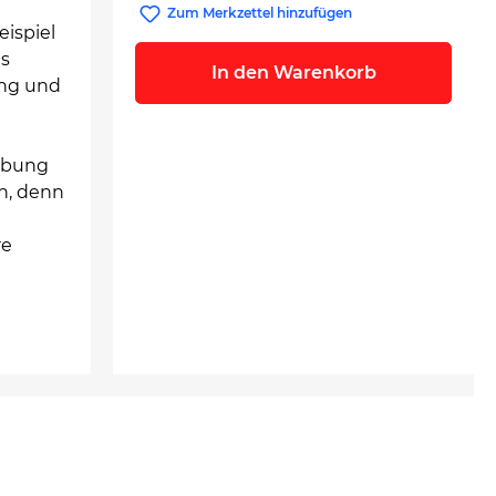
Zum Merkzettel hinzufügen
eispiel
es
In den Warenkorb
ung und
eibung
h, denn
re