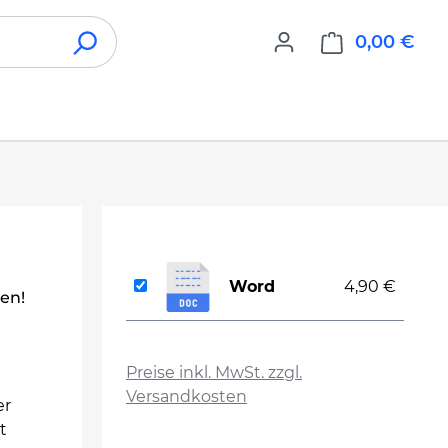
0,00 €
War
Word
4,90 €
len!
auswählen
Preise inkl. MwSt. zzgl.
Versandkosten
er
t