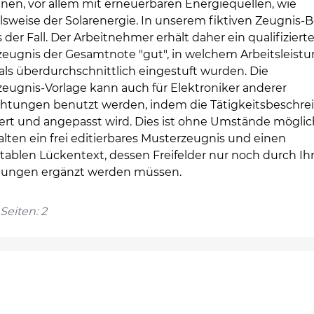
nen, vor allem mit erneuerbaren Energiequellen, wie
lsweise der Solarenergie. In unserem fiktiven Zeugnis-B
 der Fall. Der Arbeitnehmer erhält daher ein qualifiziert
zeugnis der Gesamtnote "gut", in welchem Arbeitsleist
 als überdurchschnittlich eingestuft wurden. Die
zeugnis-Vorlage kann auch für Elektroniker anderer
chtungen benutzt werden, indem die Tätigkeitsbeschr
ert und angepasst wird. Dies ist ohne Umstände möglic
alten ein frei editierbares Musterzeugnis und einen
tablen Lückentext, dessen Freifelder nur noch durch Ih
gungen ergänzt werden müssen.
Seiten: 2