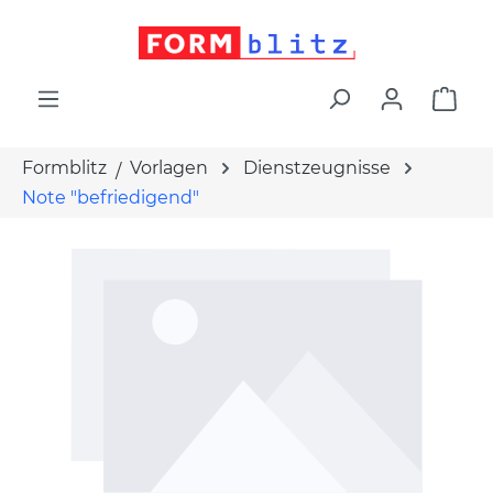
alt springen
War
Formblitz
Vorlagen
Dienstzeugnisse
Note "befriedigend"
Bildergalerie überspringen