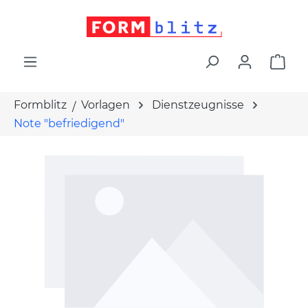
alt springen
War
Formblitz
Vorlagen
Dienstzeugnisse
Note "befriedigend"
Bildergalerie überspringen