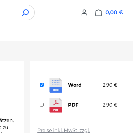
0,00 €
War
Word
2,90 €
PDF
2,90 €
ätzen,
auswählen
t zu
Preise inkl. MwSt. zzgl.