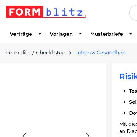
springen
Zur Hauptnavigation springen
Verträge
Vorlagen
Musterbriefe
Formblitz
Checklisten
Leben & Gesundheit
Bildergalerie überspringen
Risi
Tes
Se
Do
Mit die
an Diab