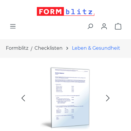
alt springen
War
Formblitz
Checklisten
Leben & Gesundheit
Bildergalerie überspringen